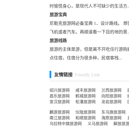
时愉悦身心，是现代人不可缺少的生活方..
旅游宝典
尼勒克旅游网必备宝典 1、设计路线。
飞机或者汽车。再顺道看一下目的地的景..
旅游线路
旅游的主体是游，但是离不开吃住行游购
点住宿，住宿分为很多种，民宿客栈...
友情链接
Friendly Link
绍兴旅游网
咸丰旅游网
兰西旅游网
昌乐旅游网
鹤城旅游网
向阳旅游网
宣汉旅游网
松潘旅游网
龙岩旅游网
麟游旅游网
仪陇旅游网
东乌旗旅游网
南江旅游网
和顺旅游网
海原旅游网
乌拉特中旗旅游网
义马旅游网
解放旅