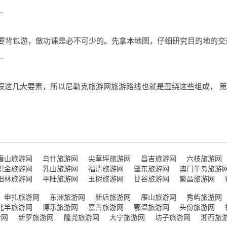
.
 想要背包游，做功课是必不可少的。先拿本地图，仔细研究目的地的
.
娱这几大要素，所以尼勒克旅游网旅游路线也就是围绕这些组成， 第
唐山旅游网
乌什旅游网
尖草坪旅游网
昌吉旅游网
六枝旅游网
织金旅游网
乳山旅游网
福清旅游网
肇东旅游网
澳门半岛旅游
田林旅游网
平陆旅游网
玉树旅游网
甘谷旅游网
繁昌旅游网
申扎旅游网
东洲旅游网
新店旅游网
雁山旅游网
秀屿旅游网
北竿旅游网
博乐旅游网
嘉善旅游网
鄂温旅游网
头份旅游网
游网
新罗旅游网
隆尧旅游网
大宁旅游网
坊子旅游网
湘西旅